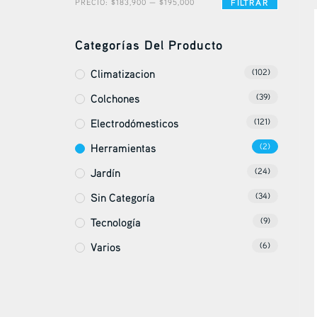
PRECIO:
$183,900
—
$195,000
FILTRAR
Categorías Del Producto
Climatizacion
(102)
Colchones
(39)
Electrodómesticos
(121)
Herramientas
(2)
Jardín
(24)
Sin Categoría
(34)
Tecnología
(9)
Varios
(6)