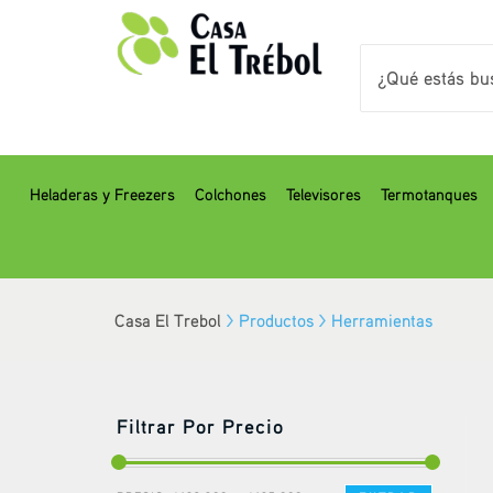
Heladeras y Freezers
Colchones
Televisores
Termotanques
Casa El Trebol
>
Productos
>
Herramientas
Filtrar Por Precio