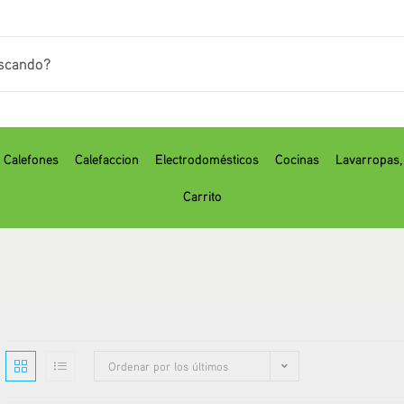
Calefones
Calefaccion
Electrodomésticos
Cocinas
⁠Lavarropas
Carrito
Ordenar por los últimos