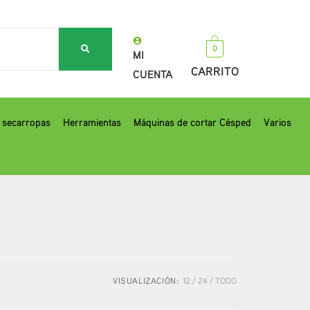
0
MI
CARRITO
CUENTA
, secarropas
Herramientas
Máquinas de cortar Césped
Varios
VISUALIZACIÓN:
12
24
TODO