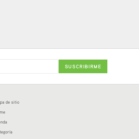
pa de sitio
ome
enda
tegoría