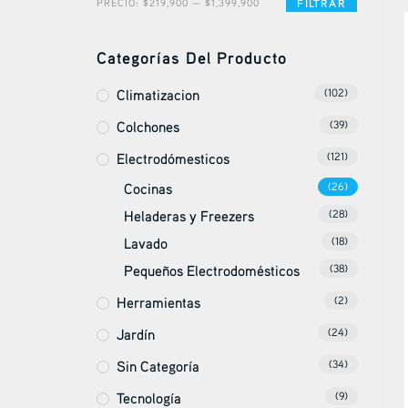
PRECIO:
$219,900
—
$1,399,900
FILTRAR
Categorías Del Producto
Climatizacion
(102)
Colchones
(39)
Electrodómesticos
(121)
Cocinas
(26)
Heladeras y Freezers
(28)
Lavado
(18)
Pequeños Electrodomésticos
(38)
Herramientas
(2)
Jardín
(24)
Sin Categoría
(34)
Tecnología
(9)