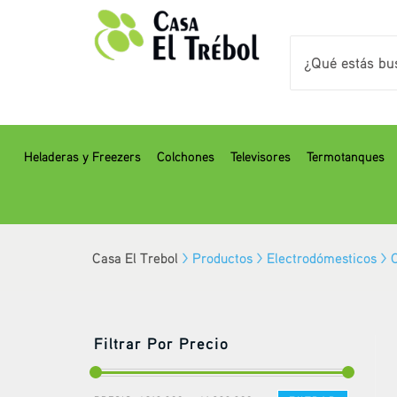
Heladeras y Freezers
Colchones
Televisores
Termotanques
Casa El Trebol
>
Productos
>
Electrodómesticos
>
Filtrar Por Precio