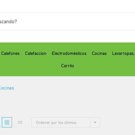
Calefones
Calefaccion
Electrodomésticos
Cocinas
⁠Lavarropas
Carrito
Cocinas
Ordenar por los últimos