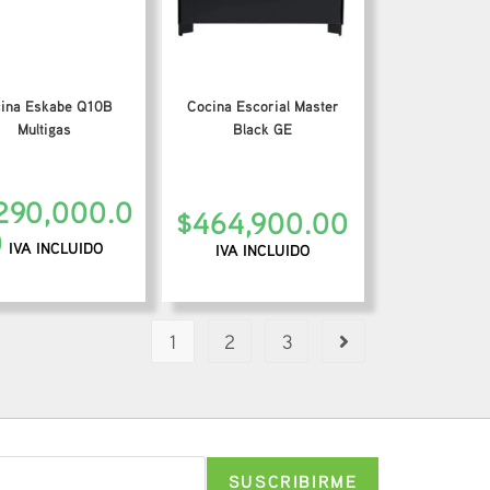
ina Eskabe Q10B
Cocina Escorial Master
Multigas
Black GE
,290,000.0
$
464,900.00
0
IVA INCLUIDO
IVA INCLUIDO
1
2
3