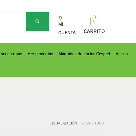
0
MI
CARRITO
CUENTA
, secarropas
Herramientas
Máquinas de cortar Césped
Varios
VISUALIZACIÓN:
12
24
TODO