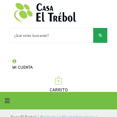
MI CUENTA
0
CARRITO
Casa El Trebol
>
Productos
>
Electrodómesticos
>