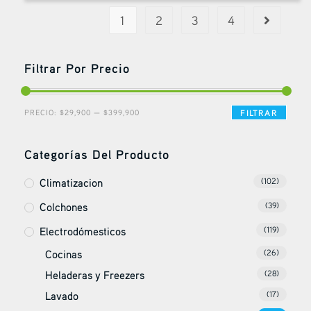
1
2
3
4
Filtrar Por Precio
PRECIO:
$29,900
—
$399,900
FILTRAR
Categorías Del Producto
Climatizacion
(102)
Colchones
(39)
Electrodómesticos
(119)
Cocinas
(26)
Heladeras y Freezers
(28)
Lavado
(17)