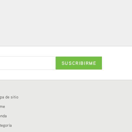
pa de sitio
ome
enda
tegoría