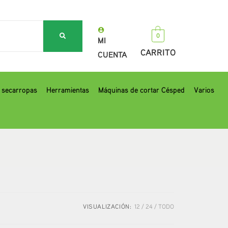
0
MI
CARRITO
CUENTA
, secarropas
Herramientas
Máquinas de cortar Césped
Varios
VISUALIZACIÓN:
12
24
TODO