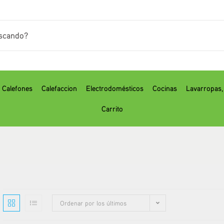
Calefones
Calefaccion
Electrodomésticos
Cocinas
⁠Lavarropas
Carrito
Ordenar por los últimos