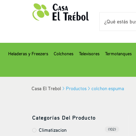
Heladeras y Freezers
Colchones
Televisores
Termotanques
Casa El Trebol
>
Productos
>
colchon espuma
Categorías Del Producto
Climatizacion
(102)