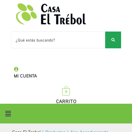
MI CUENTA
0
CARRITO
Casa El Trebol
>
Productos
>
Aire Acondicionado