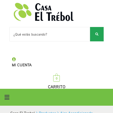
MI CUENTA
0
CARRITO
Casa El Trebol
>
Productos
>
Aire Acondicionado