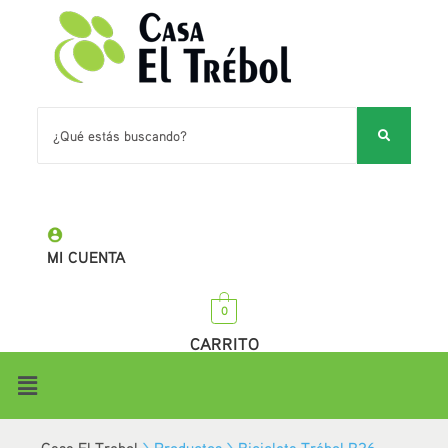
MI CUENTA
0
CARRITO
Casa El Trebol
>
Productos
>
Bicicleta Trébol R26