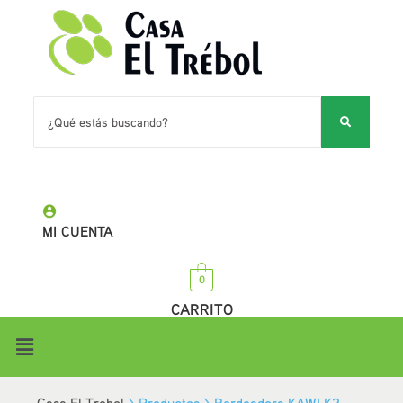
MI CUENTA
0
CARRITO
Casa El Trebol
>
Productos
>
Bordeadora KAWI K2