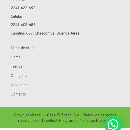
2241 423 692
Celular
2241 408 483
Casalins 667, Chascomús, Buenos Aires
Mapa de sitio
Home
Tienda
Categoría
Novedades
Contacto
Copyright©2021 – Casa El Treból S.A.- Todos los derechos
reservados –
Diseño & Programación Índigo Business