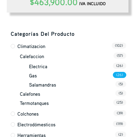
$
463,900.00
IVA INCLUIDO
Categorías Del Producto
Climatizacion
(102)
Calefaccion
(57)
Electrica
(26)
Gas
(26)
Salamandras
(5)
Calefones
(5)
Termotanques
(25)
Colchones
(39)
Electrodómesticos
(119)
Herramientas
(2)