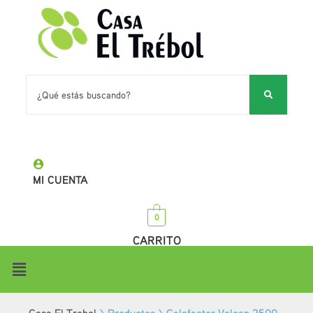
MI CUENTA
0
CARRITO
Casa El Trebol
>
Productos
>
Calefactor Volcan 2500