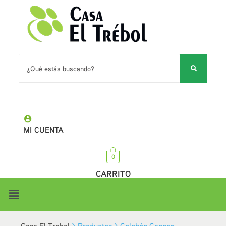
MI CUENTA
0
CARRITO
Casa El Trebol
>
Productos
>
Colchón Cannon