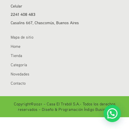
Celular
2241 408 483
Casalins 667, Chascomús, Buenos Aires
Mapa de sitio
Home
Tienda
Categoría
Novedades
Contacto
Copyright©2021 – Casa El Treból S.A.- Todos los derechos
reservados –
Diseño & Programación Índigo Business