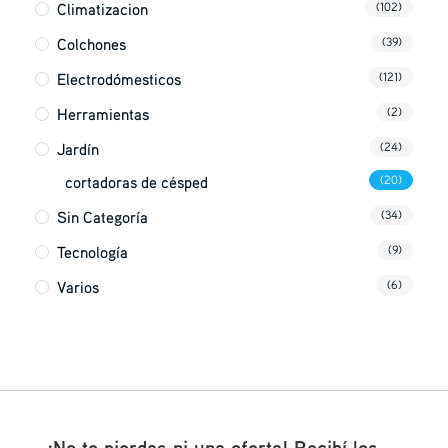
Climatizacion
(102)
Colchones
(39)
Electrodómesticos
(121)
Herramientas
(2)
Jardín
(24)
cortadoras de césped
(20)
Sin Categoría
(34)
Tecnología
(9)
Varios
(6)
¡No te pierdas ni una oferta! Recibí los