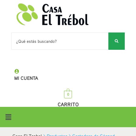
MI CUENTA
0
CARRITO
Casa El Trebol
>
Productos
>
Cortadora de Césped