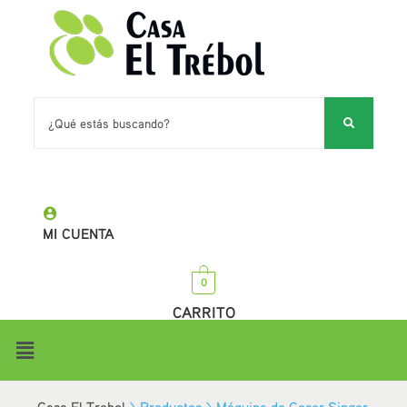
MI CUENTA
0
CARRITO
Casa El Trebol
>
Productos
>
Máquina de Coser Singer