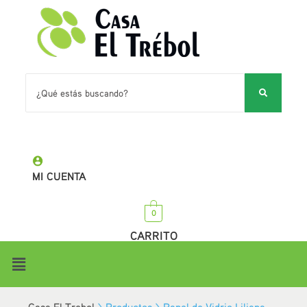
MI CUENTA
0
CARRITO
Casa El Trebol
>
Productos
>
Panel de Vidrio Liliana