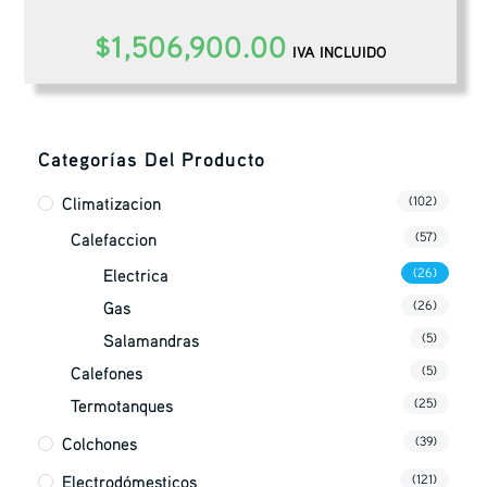
$
1,506,900.00
IVA INCLUIDO
Categorías Del Producto
Climatizacion
(102)
Calefaccion
(57)
Electrica
(26)
Gas
(26)
Salamandras
(5)
Calefones
(5)
Termotanques
(25)
Colchones
(39)
Electrodómesticos
(121)