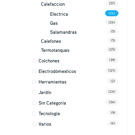
Calefaccion
(57)
Electrica
(26)
Gas
(26)
Salamandras
(5)
Calefones
(5)
Termotanques
(25)
Colchones
(39)
Electrodómesticos
(121)
Herramientas
(2)
Jardín
(24)
Sin Categoría
(34)
Tecnología
(9)
Varios
(6)