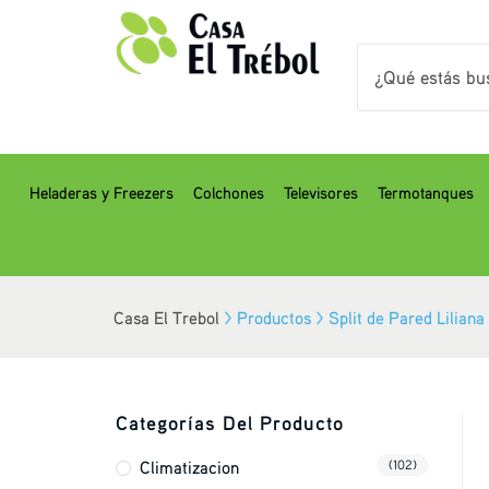
Heladeras y Freezers
Colchones
Televisores
Termotanques
Casa El Trebol
>
Productos
>
Split de Pared Lilia
Categorías Del Producto
Climatizacion
(102)