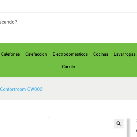
Calefones
Calefaccion
Electrodomésticos
Cocinas
⁠Lavarropas
Carrito
na Confortroom CW800