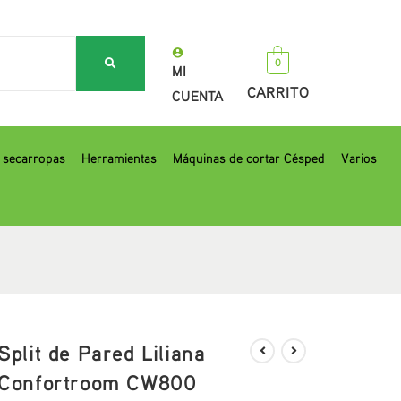
0
MI
CARRITO
CUENTA
, secarropas
Herramientas
Máquinas de cortar Césped
Varios
Split de Pared Liliana
Confortroom CW800