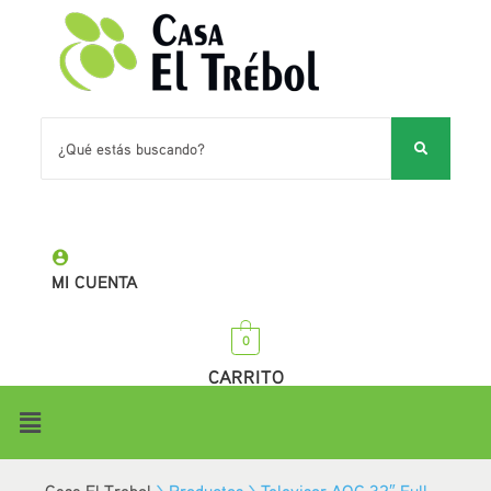
MI CUENTA
0
CARRITO
Casa El Trebol
>
Productos
>
Televisor AOC 32″ Full