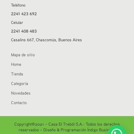
Teléfono
2241 423 692
Celular
2241 408 483
Casalins 667, Chascomús, Buenos Aires
Mapa de sitio
Home
Tienda
Categoría
Novedades
Contacto
Copyright©2021 – Casa El Treból S.A.- Todos los derechos
reservados –
Diseño & Programación Índigo Business