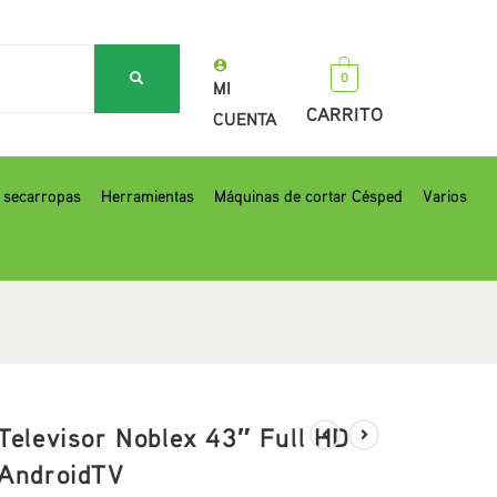
0
MI
CARRITO
CUENTA
, secarropas
Herramientas
Máquinas de cortar Césped
Varios
Televisor Noblex 43″ Full HD
AndroidTV