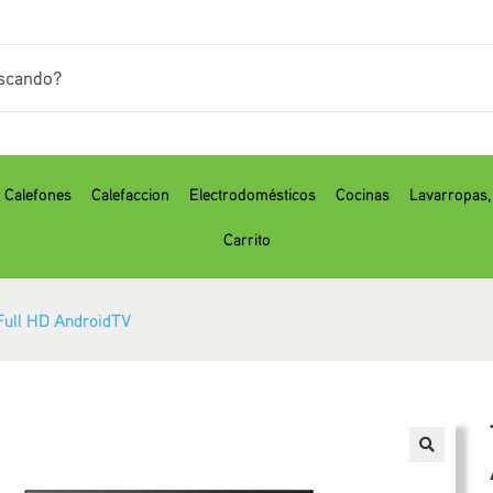
Calefones
Calefaccion
Electrodomésticos
Cocinas
⁠Lavarropas
Carrito
 Full HD AndroidTV