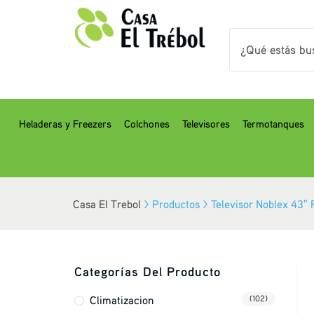
Heladeras y Freezers
Colchones
Televisores
Termotanques
Casa El Trebol
>
Productos
>
Televisor Noblex 43″
Categorías Del Producto
Climatizacion
(102)