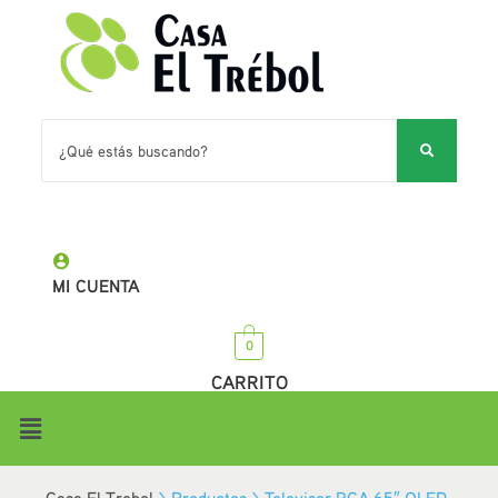
MI CUENTA
0
CARRITO
Casa El Trebol
>
Productos
>
Televisor RCA 65″ QLED