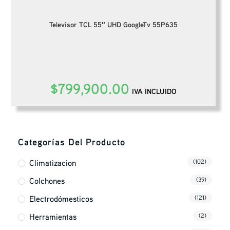
Televisor TCL 55″ UHD GoogleTv 55P635
$
799,900.00
IVA INCLUIDO
Categorías Del Producto
Climatizacion
(102)
Colchones
(39)
Electrodómesticos
(121)
Herramientas
(2)