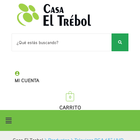
MI CUENTA
0
CARRITO
Casa El Trebol
>
Productos
>
Televisor RCA 65″ UHD