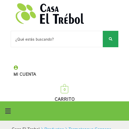
MI CUENTA
0
CARRITO
Casa El Trebol
>
Productos
>
Termotanque Coppens