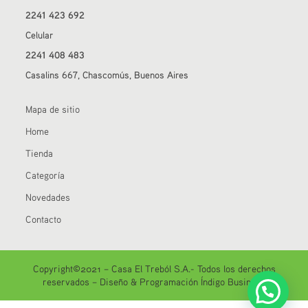
2241 423 692
Celular
2241 408 483
Casalins 667, Chascomús, Buenos Aires
Mapa de sitio
Home
Tienda
Categoría
Novedades
Contacto
Copyright©2021 – Casa El Treból S.A.- Todos los derechos
reservados –
Diseño & Programación Índigo Business