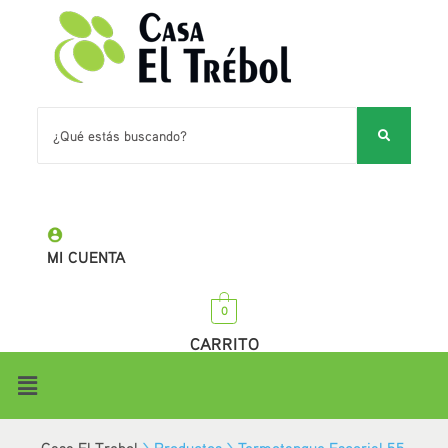
MI CUENTA
0
CARRITO
Casa El Trebol
>
Productos
>
Termotanque Escorial 55