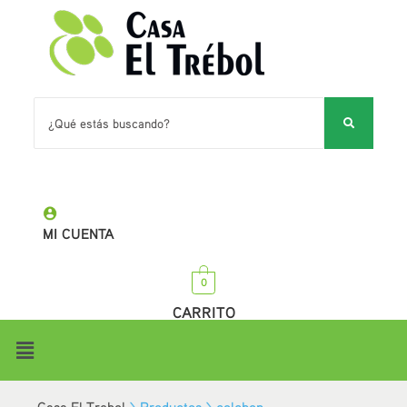
MI CUENTA
0
CARRITO
Casa El Trebol
>
Productos
>
colchon