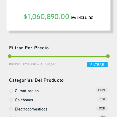
$
1,060,890.00
IVA INCLUIDO
Filtrar Por Precio
PRECIO:
$238,990
—
$1,060,890
FILTRAR
Categorías Del Producto
Climatizacion
(102)
Colchones
(39)
Electrodómesticos
(121)