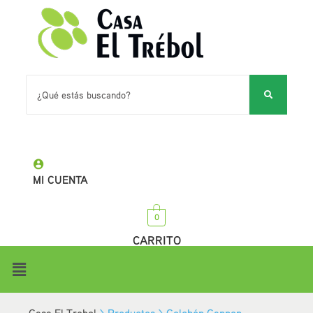
MI CUENTA
0
CARRITO
Casa El Trebol
>
Productos
>
Colchón Cannon