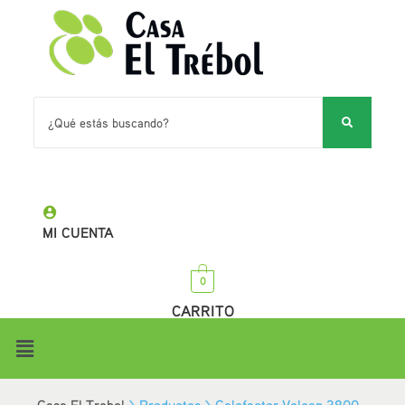
MI CUENTA
0
CARRITO
Casa El Trebol
>
Productos
>
Calefactor Volcan 3800