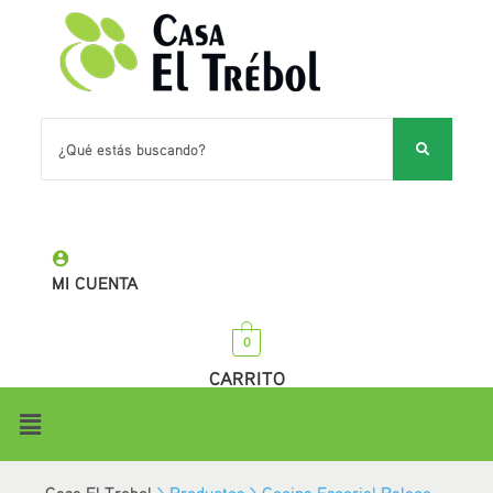
MI CUENTA
0
CARRITO
Casa El Trebol
>
Productos
>
Cocina Escorial Palace