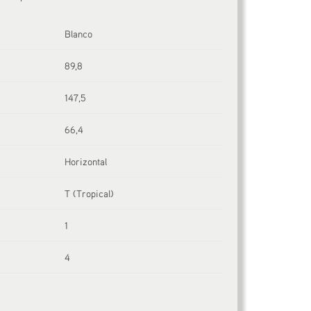
Blanco
89,8
147,5
66,4
Horizontal
T (Tropical)
1
4