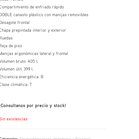
Compartimiento de enfriado rápido
DOBLE canasto plástico con manijas removibles
Desagote frontal
Chapa prepintada interior y exterior
Ruedas
Reja de piso
Manijas ergonómicas lateral y frontal
Volumen bruto: 405 l.
Volumen útil: 399 l.
Eficiencia energética: B
Clase climática: T
¡Consultanos por precio y stock!
Sin existencias
Categorías:
Electrodómesticos
,
Heladeras y Freezers