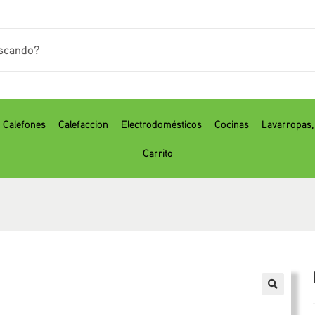
Calefones
Calefaccion
Electrodomésticos
Cocinas
⁠Lavarropas
Carrito