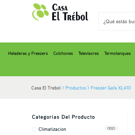
Heladeras y Freezers
Colchones
Televisores
Termotanques
Casa El Trebol
>
Productos
>
Freezer Gafa XL410
Categorías Del Producto
Climatizacion
(102)