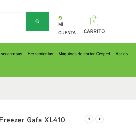
0
MI
CARRITO
CUENTA
, secarropas
Herramientas
Máquinas de cortar Césped
Varios
Freezer Gafa XL410