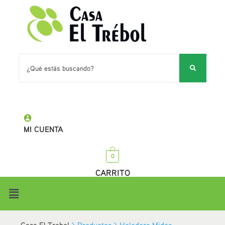
MI CUENTA
0
CARRITO
Casa El Trebol
>
Productos
>
Heladera Midea