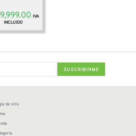
9,999.00
IVA
INCLUIDO
pa de sitio
ome
enda
tegoría