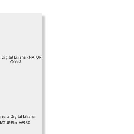
riera Digital Liliana
NATUREL» AV930