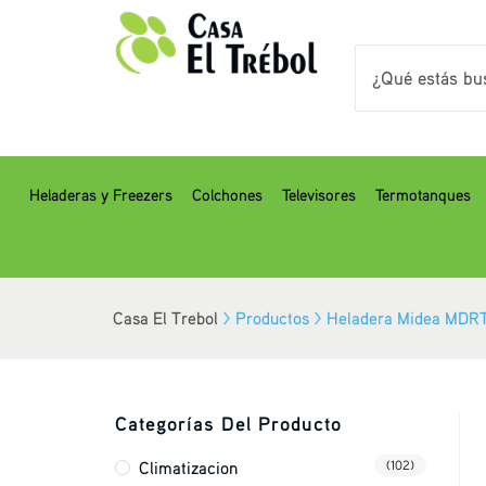
Heladeras y Freezers
Colchones
Televisores
Termotanques
Casa El Trebol
>
Productos
>
Heladera Midea MDR
Categorías Del Producto
Climatizacion
(102)