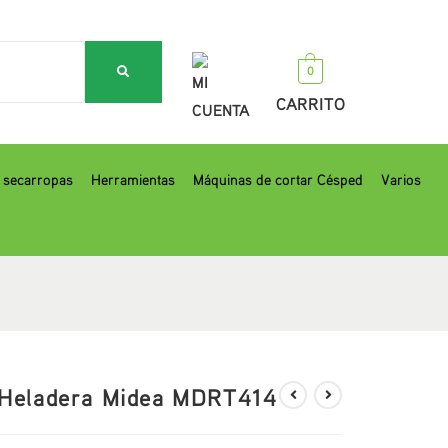
0
MI
CARRITO
CUENTA
, secarropas
Herramientas
Máquinas de cortar Césped
Varios
Heladera Midea MDRT414