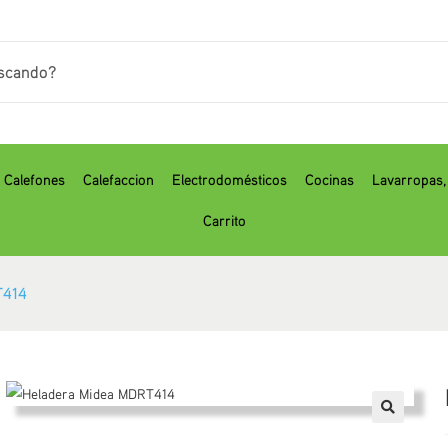
Calefones
Calefaccion
Electrodomésticos
Cocinas
⁠Lavarropas
Carrito
T414
🔍