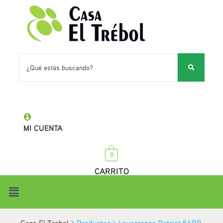
MI CUENTA
0
CARRITO
Casa El Trebol
>
Productos
>
Lavarropas Patriot 56RB