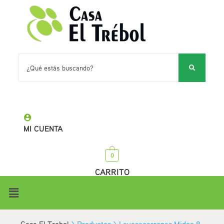
MI CUENTA
0
CARRITO
Casa El Trebol
>
Productos
>
Lavasecarropas Midea 8