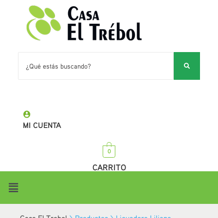
MI CUENTA
0
CARRITO
Casa El Trebol
>
Productos
>
Licuadora Liliana