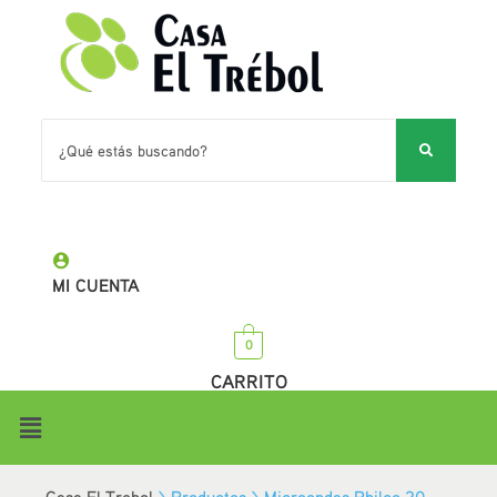
MI CUENTA
0
CARRITO
Casa El Trebol
>
Productos
>
Microondas Philco 20