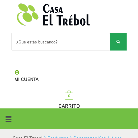
MI CUENTA
0
CARRITO
Casa El Trebol
>
Productos
>
Secarropas Koh-I-Noor