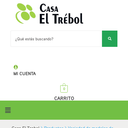
MI CUENTA
0
CARRITO
Casa El Trebol
>
Productos
>
Variedad de modelos de