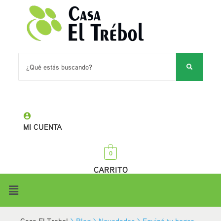
MI CUENTA
0
CARRITO
Casa El Trebol
>
Blog
>
Novedades
>
Equipá tu hogar