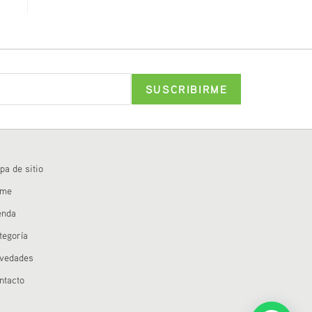
pa de sitio
ome
enda
tegoría
vedades
ntacto