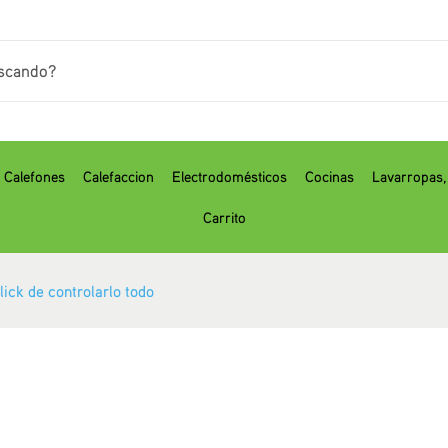
Calefones
Calefaccion
Electrodomésticos
Cocinas
⁠Lavarropas
Carrito
lick de controlarlo todo