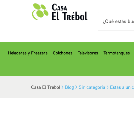
Heladeras y Freezers
Colchones
Televisores
Termotanques
Casa El Trebol
>
Blog
>
Sin categoría
>
Estas a un c