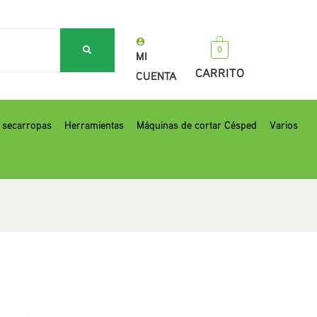
0
MI
CARRITO
CUENTA
, secarropas
Herramientas
Máquinas de cortar Césped
Varios